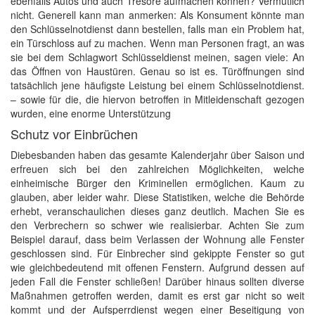
ebenfalls Autos und auch Tresore aufmachen können? Vermutlich
nicht. Generell kann man anmerken: Als Konsument könnte man
den Schlüsselnotdienst dann bestellen, falls man ein Problem hat,
ein Türschloss auf zu machen. Wenn man Personen fragt, an was
sie bei dem Schlagwort Schlüsseldienst meinen, sagen viele: An
das Öffnen von Haustüren. Genau so ist es. Türöffnungen sind
tatsächlich jene häufigste Leistung bei einem Schlüsselnotdienst.
– sowie für die, die hiervon betroffen in Mitleidenschaft gezogen
wurden, eine enorme Unterstützung
Schutz vor Einbrüchen
Diebesbanden haben das gesamte Kalenderjahr über Saison und
erfreuen sich bei den zahlreichen Möglichkeiten, welche
einheimische Bürger den Kriminellen ermöglichen. Kaum zu
glauben, aber leider wahr. Diese Statistiken, welche die Behörde
erhebt, veranschaulichen dieses ganz deutlich. Machen Sie es
den Verbrechern so schwer wie realisierbar. Achten Sie zum
Beispiel darauf, dass beim Verlassen der Wohnung alle Fenster
geschlossen sind. Für Einbrecher sind gekippte Fenster so gut
wie gleichbedeutend mit offenen Fenstern. Aufgrund dessen auf
jeden Fall die Fenster schließen! Darüber hinaus sollten diverse
Maßnahmen getroffen werden, damit es erst gar nicht so weit
kommt und der Aufsperrdienst wegen einer Beseitigung von