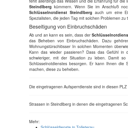
fehlt allerdings das Wissen und die Erfahrung für die
Steindlberg
kümmern. Wenn Sie im Anschluß noch
Schlüsselnotdienst Steindlberg
auch um eine Einb
Spezialisten, die jeden Tag mit solchen Problemen zu
Beseitigung von Einbruchschäden
Ab und an kann es sein, dass der
Schlüsselnotdiens
das Beheben von Einbruchschäden. Dazu gehören 
Wohnungstürschlösser In solchen Momenten überwieg
Kann das wieder passieren? Dass das Gefühl in 
schwieriger, mit der Situation zu leben. Damit s
Schlüsselnotdienstes besorgen. Er kann Ihnen die 
machen, diese zu beheben.
Die eingetragenen Aufsperrdienste sind in diesen PLZ 
Strassen in Steindlberg in denen die eingetragenen Sc
Mehr:
Schlüsseldienste in Tolleterau