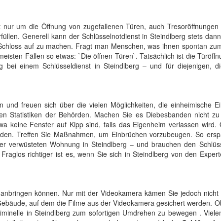
ht nur um die Öffnung von zugefallenen Türen, auch Tresoröffnungen
üllen. Generell kann der Schlüsselnotdienst in Steindlberg stets dan
in Schloss auf zu machen. Fragt man Menschen, was ihnen spontan z
eisten Fällen so etwas: `Die öffnen Türen`. Tatsächlich ist die Türöff
ng bei einem Schlüsseldienst in Steindlberg – und für diejenigen, d
und freuen sich über die vielen Möglichkeiten, die einheimische E
den Statistiken der Behörden. Machen Sie es Diebesbanden nicht zu 
a keine Fenster auf Kipp sind, falls das Eigenheim verlassen wird. 
sbanden. Treffen Sie Maßnahmen, um Einbrüchen vorzubeugen. So ersp
iner verwüsteten Wohnung in Steindlberg – und brauchen den Schlüss
raglos richtiger ist es, wenn Sie sich in Steindlberg von den Exper
nbringen können. Nur mit der Videokamera kämen Sie jedoch nicht w
Gebäude, auf dem die Filme aus der Videokamera gesichert werden. O
Kriminelle in Steindlberg zum sofortigen Umdrehen zu bewegen . Viel