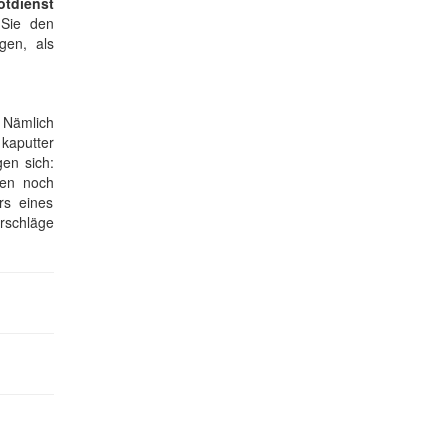
otdienst
Sie den
gen, als
 Nämlich
kaputter
en sich:
hen noch
rs eines
rschläge