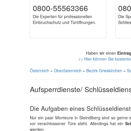
0800-55563366
08
Die Experten für professionellen
Die Spe
Einbruchschutz und Türöffnungen.
Schlie
Haben wir einen
Eintra
>> Hier können Sie kostenlos
Österreich
»
Oberösterreich
»
Bezirk Grieskirchen
»
Sc
Aufsperrdienste/ Schlüsseldiens
Die Aufgaben eines Schlüsseldiens
Nur ein paar Monteure in Steindlberg sind so gerne 
vor verschlossener Türe steht. Allerdings hat ein
Sc
werden.