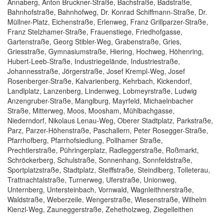
Annaberg, Anton Bruckner-Straße, Bachstraße, Badstraße,
Bahnhofstraße, Bahnhofweg, Dr. Konrad Schiffmann-Straße, Dr.
Müllner-Platz, Eichenstraße, Erlenweg, Franz Grillparzer-Straße,
Franz Stelzhamer-Straße, Frauenstiege, Friedhofgasse,
Gartenstraße, Georg Stibler-Weg, Grabenstraße, Gries,
Griesstraße, Gymnasiumstraße, Hiering, Hochweg, Höhenring,
Hubert-Leeb-Straße, Industriegelände, Industriestraße,
Johannesstraße, Jörgerstraße, Josef Krempl-Weg, Josef
Rosenberger-Straße, Kalvarienberg, Kehrbach, Kickendorf,
Landlplatz, Lanzenberg, Lindenweg, Lobmeyrstraße, Ludwig
Anzengruber-Straße, Manglburg, Mayrfeld, Michaelnbacher
Straße, Mitterweg, Moos, Moosham, Mühlbachgasse,
Niederndorf, Nikolaus Lenau-Weg, Oberer Stadtplatz, Parkstraße,
Parz, Parzer-Höhenstraße, Paschallern, Peter Rosegger-Straße,
Pfarrhofberg, Pfarrhofsiedlung, Pollhamer Straße,
Prechtlerstraße, Pühringerplatz, Radleggerstraße, Roßmarkt,
Schröckerberg, Schulstraße, Sonnenhang, Sonnfeldstraße,
Sportplatzstraße, Stadtplatz, Steiffstraße, Steindlberg, Tolleterau,
Trattnachtalstraße, Turnerweg, Uferstraße, Unionweg,
Unternberg, Untersteinbach, Vornwald, Wagnleithnerstraße,
Waldstraße, Weberzeile, Wengerstraße, Wiesenstraße, Wilhelm
Kienzl-Weg, Zauneggerstraße, Zehetholzweg, Ziegelleithen